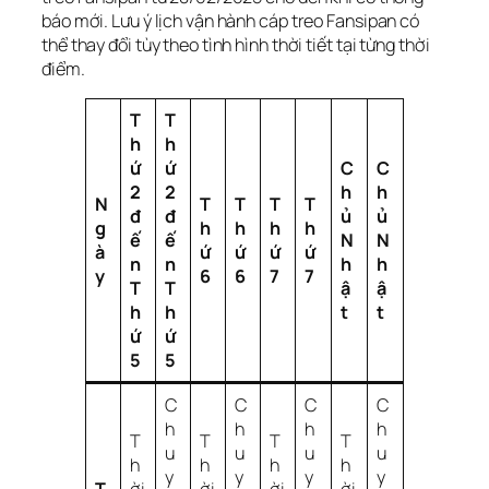
báo mới. Lưu ý lịch vận hành cáp treo Fansipan có
thể thay đổi tùy theo tình hình thời tiết tại từng thời
điểm.
T
T
h
h
ứ
ứ
C
C
2
2
h
h
N
T
T
T
T
đ
đ
ủ
ủ
g
h
h
h
h
ế
ế
N
N
à
ứ
ứ
ứ
ứ
n
n
h
h
y
6
6
7
7
T
T
ậ
ậ
h
h
t
t
ứ
ứ
5
5
C
C
C
C
h
h
h
h
T
T
T
T
u
u
u
u
h
h
h
h
y
y
y
y