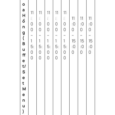
o
a
11
11
11
11
11
H
:
:
:
:
:
11
11
11
ồ
0
0
0
0
0
:0
:0
:0
n
0
0
0
0
0
0
0
0
g
–
–
–
–
–
–
–
–
(
1
1
1
1
1
15
15
15
B
5:
5:
5:
5:
5:
:0
:0
:0
u
0
0
0
0
0
0
0
0
ff
0
0
0
0
0
e
t/
S
e
t
M
e
n
u
)