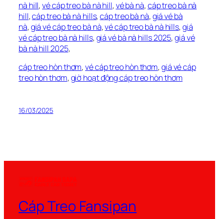
nà hill
,
vé cáp treo bà nà hill
,
vé bà nà
,
cáp treo bà nà
hill
,
cáp treo bà nà hills
,
cáp treo bà nà
,
giá vé bà
nà
,
giá vé cáp treo bà nà
,
vé cáp treo bà nà hills
,
giá
vé cáp treo bà nà hills
,
giá vé bà nà hills 2025
,
giá vé
bà nà hill 2025
,
cáp treo hòn thơm
,
vé cáp treo hòn thơm
,
giá vé cáp
treo hòn thơm
,
giờ hoạt động cáp treo hòn thơm
16/03/2025
Cáp Treo Fansipan