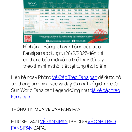
Hình ảnh: Bảng lịch vận hành cáp treo
Fansipan áp dụng từ 28/2/2025 đến khi
có thông báo mới và có thể thay đổi tùy
theo tình hình thời tiết tại từng thời điểm.
Liên hệ ngay Phòng
Vé Cáp Treo Fansipan
để được hỗ
trợ thông tin chính xác và đầy đủ nhất về giờ mở cửa
Sun World Fansipan Legend cũng như
giá vé cáp treo
Fansipan
THÔNG TIN MUA VÉ CÁP FANSIPAN
ETICKET247 |
VÉ FANSIPAN
| PHÒNG
VÉ CÁP TREO
FANSIPAN
SAPA.