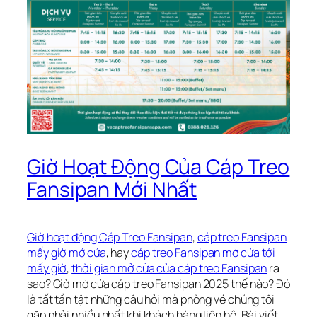
Giờ Hoạt Động Của Cáp Treo
Fansipan Mới Nhất
Giờ hoạt động Cáp Treo Fansipan
,
cáp treo Fansipan
mấy giờ mở cửa
, hay
cáp treo Fansipan mở cửa tới
mấy giờ
,
thời gian mở cửa của cáp treo Fansipan
ra
sao? Giờ mở cửa cáp treo Fansipan 2025 thế nào? Đó
là tất tần tật những câu hỏi mà phòng vé chúng tôi
gặp phải nhiều nhất khi khách hàng liên hệ. Bài viết