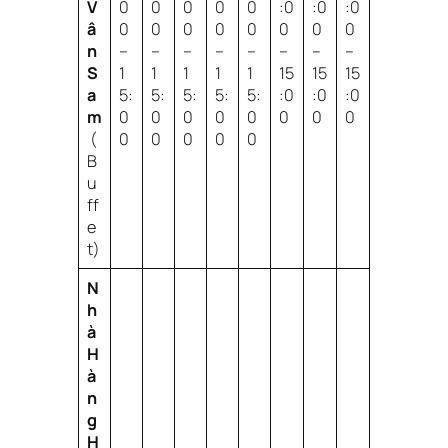
V
0
0
0
0
0
:0
:0
:0
â
0
0
0
0
0
0
0
0
n
–
–
–
–
–
–
–
–
S
1
1
1
1
1
15
15
15
a
5:
5:
5:
5:
5:
:0
:0
:0
m
0
0
0
0
0
0
0
0
(
0
0
0
0
0
B
u
ff
e
t)
N
h
à
H
à
n
g
H