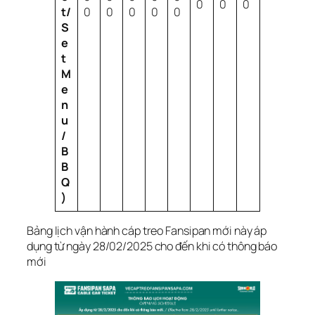
0
0
0
t/
0
0
0
0
0
S
e
t
M
e
n
u
/
B
B
Q
)
Bảng lịch vận hành cáp treo Fansipan mới này áp
dụng từ ngày 28/02/2025 cho đến khi có thông báo
mới