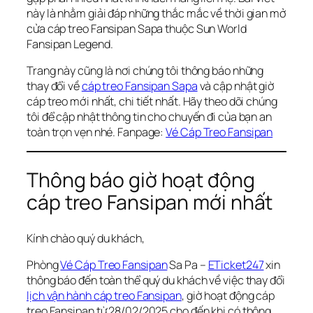
này là nhằm giải đáp những thắc mắc về thời gian mở
cửa cáp treo Fansipan Sapa thuộc Sun World
Fansipan Legend.
Trang này cũng là nơi chúng tôi thông báo những
thay đổi về
cáp treo Fansipan Sapa
và cập nhật giờ
cáp treo mới nhất, chi tiết nhất. Hãy theo dõi chúng
tôi để cập nhật thông tin cho chuyến đi của bạn an
toàn trọn vẹn nhé. Fanpage:
Vé Cáp Treo Fansipan
Thông báo giờ hoạt động
cáp treo Fansipan mới nhất
Kính chào quý du khách,
Phòng
Vé Cáp Treo Fansipan
Sa Pa –
ETicket247
xin
thông báo đến toàn thể quý du khách về việc thay đổi
lịch vận hành cáp treo Fansipan
, giờ hoạt động cáp
treo Fansipan từ 28/02/2025 cho đến khi có thông