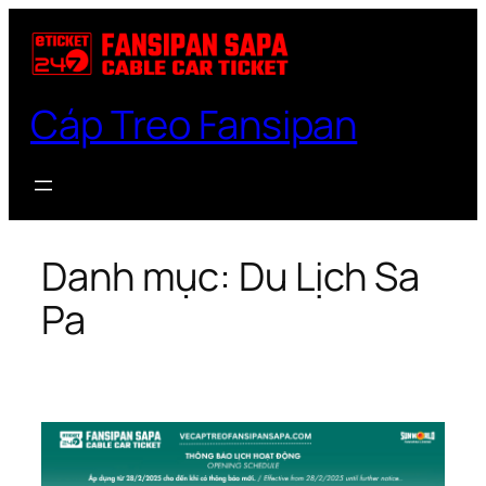
Chuyển
đến
phần
nội
Cáp Treo Fansipan
dung
Danh mục:
Du Lịch Sa
Pa