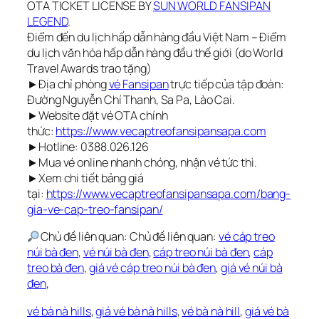
OTA TICKET LICENSE BY
SUN WORLD FANSIPAN
LEGEND
.
Điểm đến du lịch hấp dẫn hàng đầu Việt Nam – Điểm
du lịch văn hóa hấp dẫn hàng đầu thế giới (do World
Travel Awards trao tặng)
►Địa chỉ phòng
vé Fansipan
trực tiếp của tập đoàn:
Đường Nguyễn Chí Thanh, Sa Pa, Lào Cai.
►Website đặt vé OTA chính
thức:
https://www.vecaptreofansipansapa.com
►Hotline: 0388.026.126
►Mua vé online nhanh chóng, nhận vé tức thì.
►Xem chi tiết bảng giá
tại:
https://www.vecaptreofansipansapa.com/bang-
gia-ve-cap-treo-fansipan/
Chủ đề liên quan: Chủ đề liên quan:
vé cáp treo
núi bà đen
,
vé núi bà đen
,
cáp treo núi bà đen
,
cáp
treo bà đen
,
giá vé cáp treo núi bà đen
,
giá vé núi bà
đen
,
vé bà nà hills
,
giá vé bà nà hills
,
vé bà nà hill
,
giá vé bà